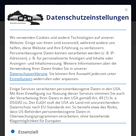
030-3665150 Schnellkontakt mit Rövenich-
Mit die
Immobilien in Berlin
email@meinzuhause24.de
Datenschutzeinstellungen
Wir verwenden Cookies und andere Technologien auf unserer
Website. Einige von ihnen sind essenziell, während andere uns
helfen, diese Website und Ihre Erfahrung zu verbessern.
Personenbezogene Daten können verarbeitet werden (z. B. IP-
Adressen), z. B. für personalisierte Anzeigen und Inhalte oder
Anzeigen- und Inhaltsmessung.
Weitere Informationen über die
Verwendung Ihrer Daten finden Sie in unserer
Datenschutzerklärung
.
Sie können Ihre Auswahl jederzeit unter
Immobilien als
Einstellungen
widerrufen oder anpassen.
Inflationsschutz
Einige Services verarbeiten personenbezogene Daten in den USA.
Mit Ihrer Einwilligung zur Nutzung dieser Services stimmen Sie auch
der Verarbeitung Ihrer Daten in den USA gemäß Art. 49 (1) lit. a
DSGVO zu. Der EuGH stuft die USA als Land mit unzureichendem
Immobilien schützen am besten vor
Datenschutz nach EU-Standards ein. So besteht etwa das Risiko,
dass US-Behörden personenbezogene Daten in
Preisverfall und Wertverlust.
Überwachungsprogrammen verarbeiten, ohne bestehende
Eine repräsentative Forsa-Umfrage im Auftrage
Klagemöglichkeit für Europäer.
des
IVD
hat ergeben, das gerade in
Es folgt eine Liste der Service-Gruppen, für die eine Ei
Essenziell