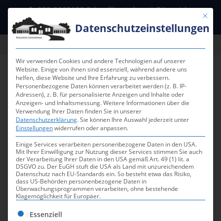
030-3665150 Schnellkontakt mit Rövenich-
Mit die
Immobilien in Berlin
email@meinzuhause24.de
Datenschutzeinstellungen
Wir verwenden Cookies und andere Technologien auf unserer
Website. Einige von ihnen sind essenziell, während andere uns
helfen, diese Website und Ihre Erfahrung zu verbessern.
Personenbezogene Daten können verarbeitet werden (z. B. IP-
Formularcenter für Mieter,
Adressen), z. B. für personalisierte Anzeigen und Inhalte oder
Anzeigen- und Inhaltsmessung.
Weitere Informationen über die
Vermieter und Verkäufer
Verwendung Ihrer Daten finden Sie in unserer
Datenschutzerklärung
.
Sie können Ihre Auswahl jederzeit unter
Einstellungen
widerrufen oder anpassen.
Selbstauskunft Mietinteressent
Einige Services verarbeiten personenbezogene Daten in den USA.
Mit Ihrer Einwilligung zur Nutzung dieser Services stimmen Sie auch
Formularcenter: Formular mit Selbstauskunft
der Verarbeitung Ihrer Daten in den USA gemäß Art. 49 (1) lit. a
DSGVO zu. Der EuGH stuft die USA als Land mit unzureichendem
des Mieters / der Mieter
Datenschutz nach EU-Standards ein. So besteht etwa das Risiko,
dass US-Behörden personenbezogene Daten in
Download
Selbstauskunft bei Vermietungen
Überwachungsprogrammen verarbeiten, ohne bestehende
Klagemöglichkeit für Europäer.
Es folgt eine Liste der Service-Gruppen, für die eine Ei
Essenziell